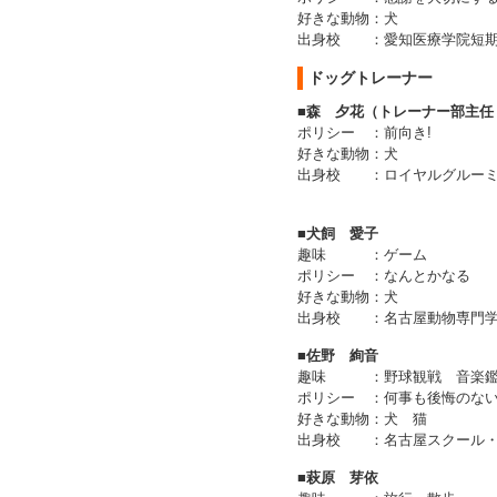
好きな動物
：
犬
出身校
：
愛知医療学院短
ドッグトレーナー
■森 夕花（トレーナー部主任
ポリシー
：
前向き!
好きな動物
：
犬
出身校
：
ロイヤルグルー
■犬飼 愛子
趣味
：
ゲーム
ポリシー
：
なんとかなる
好きな動物
：
犬
出身校
：
名古屋動物専門
■佐野 絢音
趣味
：
野球観戦 音楽
ポリシー
：
何事も後悔のな
好きな動物
：
犬 猫
出身校
：
名古屋スクール
■萩原 芽依