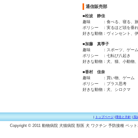
通信販売部
■松波 静佳
趣味
：
食べる、寝る、
ポリシー
：
実るほど頭を垂
好きな動物
：
ヴィンセント、
■加藤 真季子
趣味
：
スポーツ、ゲー
ポリシー
：
七転び八起き
好きな動物
：
犬、猫、小動物
■香村 佳奈
趣味
：
買い物、ゲーム
ポリシー
：
プラス思考
好きな動物
：
犬、シロクマ
|
トップページ
|
理念と方針
|
院
Copyright © 2011 動物病院 犬猫病院 獣医 犬 ワクチン 予防接種 ペッ