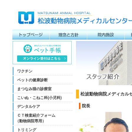
ワクチン
ペットの健康診断
まつなみ猫の診療室
松波動物病院メディカル
こいぬ・こねこ科(小児科)
院長
デンタルケア
ＣＴ検査紹介フォーム
（動物病院専用）
トリミング