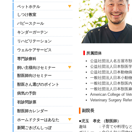
ペットホテル
しつけ教室
パピースクール
キンダーガーテン
リハビリテーション
ウェルケアサービス
所属団体
専門診療科
公益社団法人名古屋市
公益社団法人日本獣医
飼い主様向けセミナー
公益社団法人日本動物
獣医師向けセミナー
一般社団法人日本小動
一般社団法人日本獣医
獣医さん選びのポイント
一般社団法人日本獣医
病気の予防
American College of V
Veterinary Surgery Refe
初診問診票
副院長
獣医師カレンダー
ホームドクターはあなた
■児玉 孝史 （獣医師）
趣味
：
子育てや料理な
新聞ごきげんしっぽ