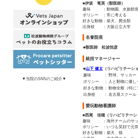
■伊坂 竜英（獣医師）
趣味
：
動物園、水族館
ポリシー
：
常に考える
好きな動物
：
柴犬、爬虫類
出身校
：
大阪公立大学
名誉院長
■獣医師 松波恒彦
統括マネージャー
■
山下 健太
（リハビリテーシ
趣味
：
野球、サッカー
▼当院のSNSのご紹介▼
ポリシー
：
人と動物に優し
好きな動物
：
動物全般（特に
出身校
：
名古屋スクール
愛玩動物看護師
■西尾 佳穂（リハビリテーシ
趣味
：
海外チームのサ
ポリシー
：
いつも笑顔で元
好きな動物
：
柴犬、猫