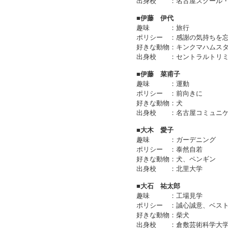
出身校
：
名古屋スクール
■伊藤 伊代
趣味
：
旅行
ポリシー
：
感謝の気持ちを
好きな動物
：
キンクマハムス
出身校
：
セントラルトリ
■伊藤 菜甫子
趣味
：
運動
ポリシー
：
前向きに
好きな動物
：
犬
出身校
：
名古屋コミュニ
■大木 愛子
趣味
：
ガーデニング
ポリシー
：
泰然自若
好きな動物
：
犬、ペンギン
出身校
：
北里大学
■大石 祐太郎
趣味
：
工場見学
ポリシー
：
誠心誠意、ベス
好きな動物
：
柴犬
出身校
：
倉敷芸術科学大