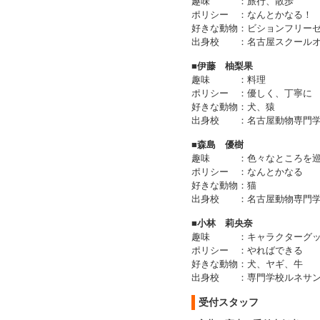
趣味
：
旅行、散歩
ポリシー
：
なんとかなる！
好きな動物
：
ビションフリー
出身校
：
名古屋スクール
■伊藤 柚梨果
趣味
：
料理
ポリシー
：
優しく、丁寧に
好きな動物
：
犬、猿
出身校
：
名古屋動物専門
■森島 優樹
趣味
：
色々なところを
ポリシー
：
なんとかなる
好きな動物
：
猫
出身校
：
名古屋動物専門
■小林 莉央奈
趣味
：
キャラクターグ
ポリシー
：
やればできる
好きな動物
：
犬、ヤギ、牛
出身校
：
専門学校ルネサ
受付スタッフ