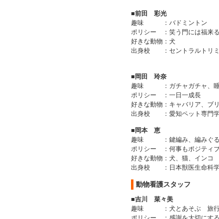
■前田 彩光
趣味
：
バドミントン
ポリシー
：
笑う門には福来
好きな動物
：
犬
出身校
：
セントラルトリ
■岡田 玲奈
趣味
：
ガチャガチャ、
ポリシー
：
一日一成長
好きな動物
：
キャバリア、ブ
出身校
：
愛知ペット専門
■岡本 恵
趣味
：
鍵編み、編みぐ
ポリシー
：
何事もポジティ
好きな動物
：
犬、猫、インコ
出身校
：
日本獣医生命科
動物看護スタッフ
■吉川 菜々美
趣味
：
犬とあそぶ 旅
ポリシー
：
感謝を大切にす