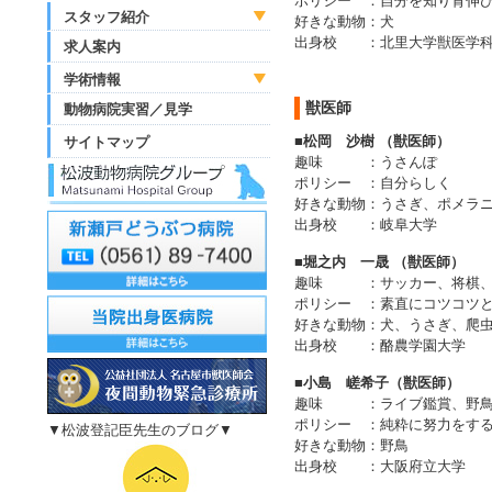
ポリシー
：
自分を知り背伸
スタッフ紹介
好きな動物
：
犬
出身校
：
北里大学獣医学
求人案内
学術情報
獣医師
動物病院実習／見学
■松岡 沙樹 （獣医師）
サイトマップ
趣味
：
うさんぽ
ポリシー
：
自分らしく
好きな動物
：
うさぎ、ポメラ
出身校
：
岐阜大学
■堀之内 一晟 （獣医師）
趣味
：
サッカー、将棋
ポリシー
：
素直にコツコツ
好きな動物
：
犬、うさぎ、爬
出身校
：
酪農学園大学
■小島 嵯希子（獣医師）
趣味
：
ライブ鑑賞、野
ポリシー
：
純粋に努力をす
▼松波登記臣先生のブログ▼
好きな動物
：
野鳥
出身校
：
大阪府立大学