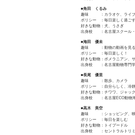
■角田 くるみ
趣味
：
カラオケ、ライ
ポリシー
：
毎日楽しく過ご
好きな動物
：
犬、うさぎ
出身校
：
名古屋スクール
■海田 優未
趣味
：
動物の動画を見
ポリシー
：
毎日楽しく！
好きな動物
：
ポメラニアン、
出身校
：
名古屋動物専門
■長尾 優里
趣味
：
散歩、カメラ
ポリシー
：
自分らしく、冷
好きな動物
：
チワワ、ジャッ
出身校
：
名古屋ECO動物
■高木 美空
趣味
：
ショッピング、
ポリシー
：
毎日を楽しむ
好きな動物
：
トイプードル
出身校
：
セントラルトリ