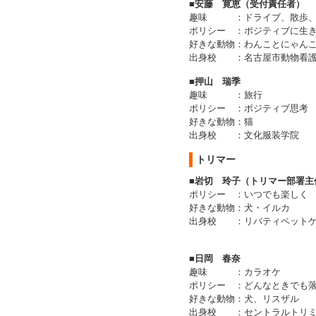
■安藤 寛恵（受付責任者）
趣味
：
ドライブ、散歩
ポリシー
：
ポジティブに生
好きな動物
：
わんことにゃん
出身校
：
名古屋市動物看
■押山 瑞季
趣味
：
旅行
ポリシー
：
ポジティブ思考
好きな動物
：
猫
出身校
：
文化服装学院
トリマー
■岩切 玲子（トリマー部署主
ポリシー
：
いつでも楽しく
好きな動物
：
犬・イルカ
出身校
：
リバティペット
■日岡 春奈
趣味
：
カラオケ
ポリシー
：
どんなときでも
好きな動物
：
犬、リスザル
出身校
：
セントラルトリ